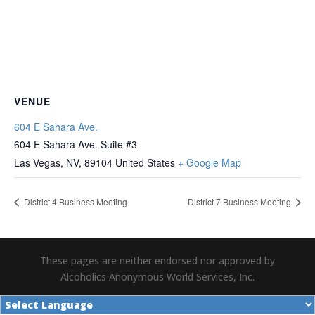
VENUE
604 E Sahara Ave.
604 E Sahara Ave. Suite #3
Las Vegas, NV
,
89104
United States
+ Google Map
District 4 Business Meeting
District 7 Business Meeting
These pages are neither endorsed nor approved by
Alcoholics Anonymous World Services, Inc.