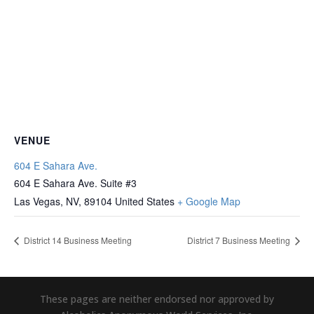
VENUE
604 E Sahara Ave.
604 E Sahara Ave. Suite #3
Las Vegas, NV
,
89104
United States
+ Google Map
District 14 Business Meeting
District 7 Business Meeting
These pages are neither endorsed nor approved by